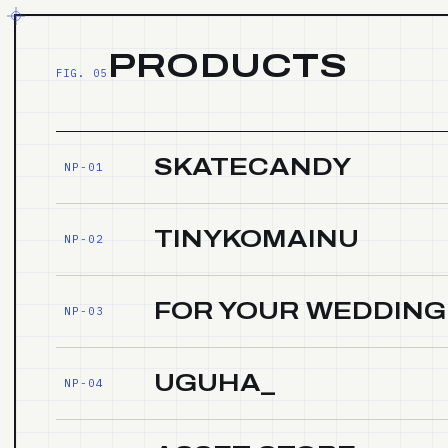
本文へ
PRODUCTS
FIG. 05
SKATECANDY
NP-01
TINYKOMAINU
NP-02
FOR YOUR WEDDING
NP-03
UGUHA_
NP-04