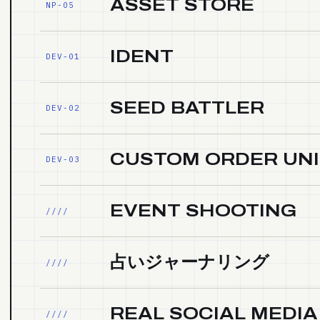
ASSET STORE
NP-05
IDENT
DEV-01
SEED BATTLER
DEV-02
CUSTOM ORDER UN
DEV-03
EVENT SHOOTING
////
占いジャーナリング
////
REAL SOCIAL MEDIA
////